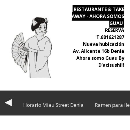
RESTAURANTE & TAKE
AWAY - AHORA SOMOS
GUAU
RESERVA
T.681621287
Nueva hubicación
Av. Alicante 16b Denia
Ahora somo Guau By
D'acisushi!!
◀
Horario Miau Street Denia
Ramen para lle