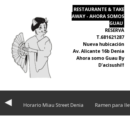
RESTAURANTE & TAKE
AWAY - AHORA SOMOS
GUAU
RESERVA
T.681621287
Nueva hubicación
Av. Alicante 16b Denia
Ahora somo Guau By
D'acisushi!!
◀
Horario Miau Street Denia
Ramen para lle