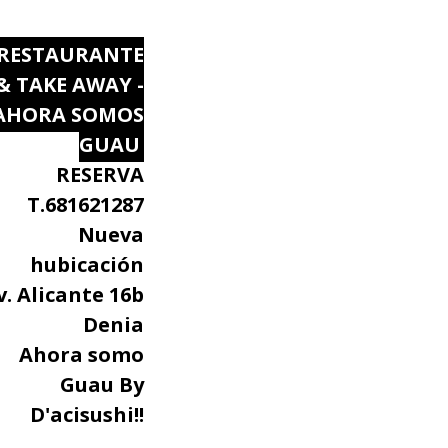
RESTAURANTE
& TAKE AWAY -
AHORA SOMOS
GUAU
RESERVA
T.681621287
Nueva
hubicación
v. Alicante 16b
Denia
Ahora somo
Guau By
D'acisushi!!