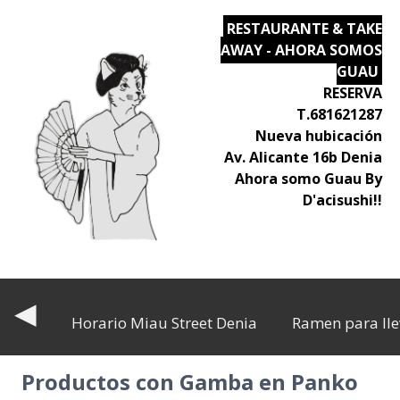
RESTAURANTE & TAKE
AWAY - AHORA SOMOS
GUAU
RESERVA
T.681621287
Nueva hubicación
Av. Alicante 16b Denia
Ahora somo Guau By
D'acisushi!!
◀
Horario Miau Street Denia
Ramen para lle
Productos con Gamba en Panko